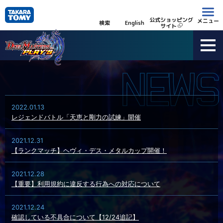
公式ショッピング
メニュー
検索
English
サイト
2022.01.13
レジェンドバトル「天恵と剛力の試練」開催
2021.12.31
【ランクマッチ】ヘヴィ・デス・メタルカップ開催！
2021.12.28
【重要】利用規約に違反する行為への対応について
2021.12.24
確認している不具合について【12/24追記】