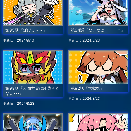
第95話『ぱぴょ～～』
第94話『な、なにーー！？』
更新日：2024/9/10
更新日：2024/8/23
第93話『人間世界に馴染んだ
第92話『大叡智』
なぁ･･･』
更新日：2024/8/23
更新日：2024/8/23