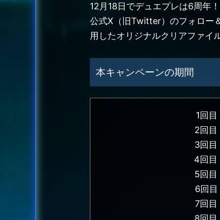
12月18日でデュエプレは6周
公式X（旧Twitter）のフォ
用したオリジナルクリアファイ
本キャンペーンの期間
1回目
2回目：
3回目：
4回目：
5回目：
6回目：
7回目
8回目：