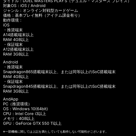
タイトル：DUEL MASTERS PLAY’S（デュエル・マスターズ プレイス）
対象OS：iOS / Android
ジャンル：オンライン対戦型カードゲーム
価格：基本プレイ無料（アイテム課金有り）
動作環境：
iOS
・推奨端末
A14搭載端末以上
RAM 4GB以上
・保証端末
A12搭載端末以上
RAM 3GB以上
Android
・推奨端末
Snapdragon865搭載端末以上、または同等以上のSoC搭載端末
RAM 4GB以上
・保証端末
Snapdragon845搭載端末以上、または同等以上のSoC搭載端末
RAM 3GB以上
AndApp
PC（推奨環境）
OS：Windows 10(64bit)
CPU：Intel Core i3以上
メモリ：4GB以上
GPU：GeForce GTX 550 Ti以上
※一部機種に関しては上記を満たしていても動作しない可能性がございます。