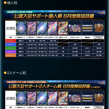
◆
個人戦
◆
2人チーム戦