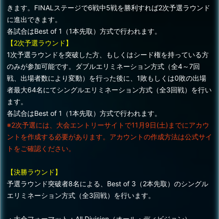
きます。FINALステージで6戦中5戦を勝利すれば2次予選ラウンド
に進出できます。
各試合はBest of 1（1本先取）方式で行われます。
【2次予選ラウンド】
1次予選ラウンドを突破した方、もしくはシード権を持っている方
のみが参加可能です。ダブルエリミネーション方式（全4～7回
戦、出場者数により変動）を行った後に、1敗もしくは0敗の出場
者最大64名にてシングルエリミネーション方式（全3回戦）を行い
ます。
各試合はBest of 1（1本先取）方式で行われます。
※2次予選には、大会エントリーサイトで11月9日(土)までにアカウ
ントを作成する必要があります。アカウントの作成方法は公式サイ
トをご確認ください。
【決勝ラウンド】
予選ラウンド突破者8名による、Best of 3（2本先取）のシングル
エリミネーション方式（全3回戦）を行います。
・大会フォーマット：All Division（オール・ディビジョン）