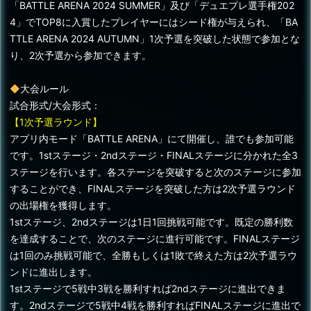
「BATTLE ARENA 2024 SUMMER」及び「デュエプレ選手権202
4」でTOP8に入賞したプレイヤーにはシード権が与えられ、「BA
TTLE ARENA 2024 AUTUMN」1次予選を突破した状態で参加とな
り、2次予選から参加できます。
◆
大会ルール
試合形式/大会形式：
【1次予選ラウンド】
アプリ内モード「BATTLE ARENA」にて開催し、誰でも参加可能
です。1stステージ・2ndステージ・FINALステージに分かれた全3
ステージを行います。各ステージを突破すると次のステージに参加
することができ、FINALステージを突破した方は2次予選ラウンド
の出場権を獲得します。
1stステージ、2ndステージは1日1回挑戦可能です。既定の勝利数
を達成することで、次のステージに進行可能です。FINALステージ
は1回のみ挑戦可能で、全勝もしくは1敗で終えた方は2次予選ラウ
ンドに進出します。
1stステージで5戦中3戦を勝利すれば2ndステージに進出できま
す。2ndステージで5戦中4戦を勝利すればFINALステージに進出で