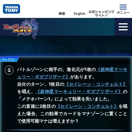
公式ショッピング
メニュー
検索
English
サイト
No.976
バトルゾーンに相手の、進化元が1枚の
《超神星マーキ
ュリー・ギガブリザード》
があります。
自分のターン、1枚目の
《セイレーン・コンチェルト》
を唱え、
《超神星マーキュリー・ギガブリザード》
の
「メテオバーン1」によって効果を失いました。
この直後に2枚目の
《セイレーン・コンチェルト》
を唱
えた場合、この効果でカードをマナゾーンに置くこと
で使用可能マナは増えますか？