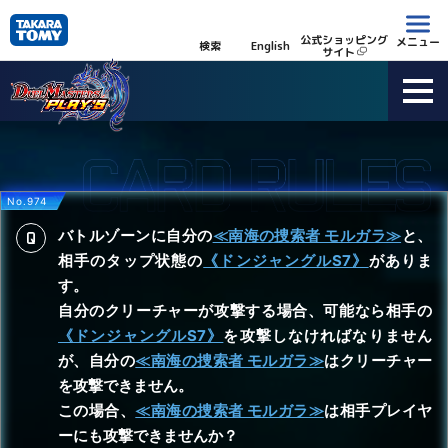
公式ショッピング
メニュー
検索
English
サイト
No.974
バトルゾーンに自分の
≪南海の捜索者 モルガラ≫
と、
相手のタップ状態の
《ドンジャングルS7》
がありま
す。
自分のクリーチャーが攻撃する場合、可能なら相手の
《ドンジャングルS7》
を攻撃しなければなりません
が、自分の
≪南海の捜索者 モルガラ≫
はクリーチャー
を攻撃できません。
この場合、
≪南海の捜索者 モルガラ≫
は相手プレイヤ
ーにも攻撃できませんか？