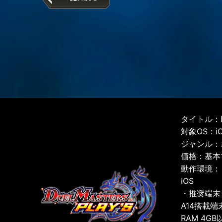
タイトル：D
対象OS：iOS
ジャンル：
価格：基本
動作環境：
iOS
・推奨端末
A14搭載端
RAM 4GB