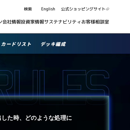
検索
English
公式ショッピング
サイト
ン
会社情報
投資家情報
サステナビリティ
お客様相談室
カードリスト
デッキ編成
出した時、どのような処理に