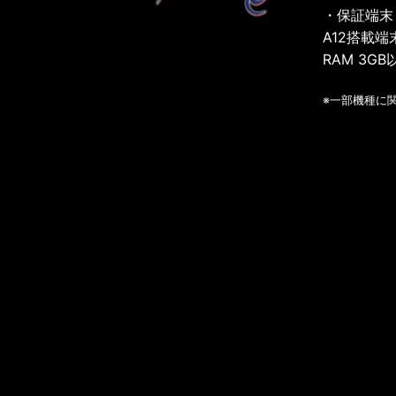
・保証端末
A12搭載端
RAM 3GB
※一部機種に