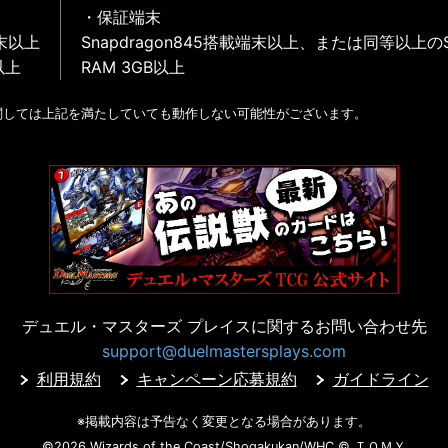
・保証端末
末以上
Snapdragon845搭載端末以上、または同等以上の
以上
RAM 3GB以上
関しては上記を満たしていても動作しない可能性がございます。
デュエル・マスターズ プレイスに
関するお問い合わせ先
support@duelmastersplays.com
利用規約
キャンペーン応募規約
ガイドライン
※掲載内容は予告なく変更となる場合があります。
©2026 Wizards of the Coast/Shogakukan/WHC
© ＴＯＭＹ