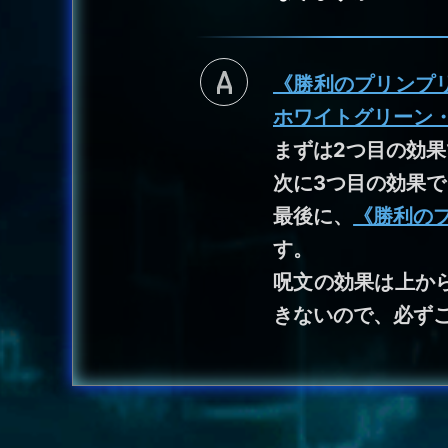
《勝利のプリンプ
ホワイトグリーン
まずは2つ目の効
次に3つ目の効果
最後に、
《勝利の
す。
呪文の効果は上か
きないので、必ず