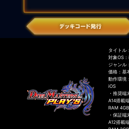
タイトル：
対象OS：iO
ジャンル
価格：基
動作環境
iOS
・推奨端
A14搭載
RAM 4G
・保証端
A12搭載