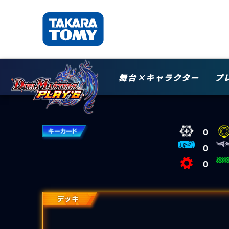
舞台×キャラクター
プ
0
0
0