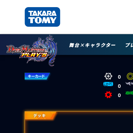
舞台×キャラクター
プ
0
0
0