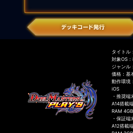
タイトル：
対象OS：iO
ジャンル
価格：基
動作環境
iOS
・推奨端
A14搭載
RAM 4G
・保証端
A12搭載