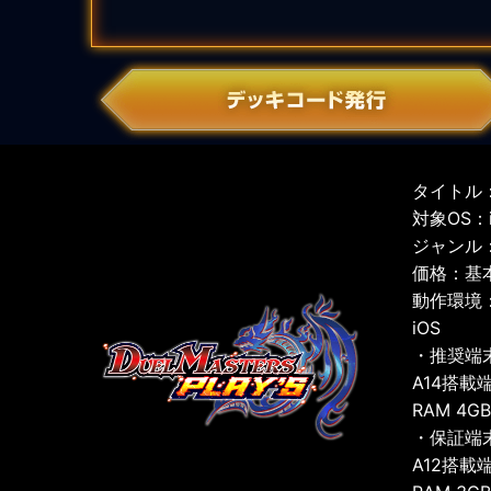
タイトル：
対象OS：iO
ジャンル
価格：基
動作環境
iOS
・推奨端
A14搭載
RAM 4G
・保証端
A12搭載