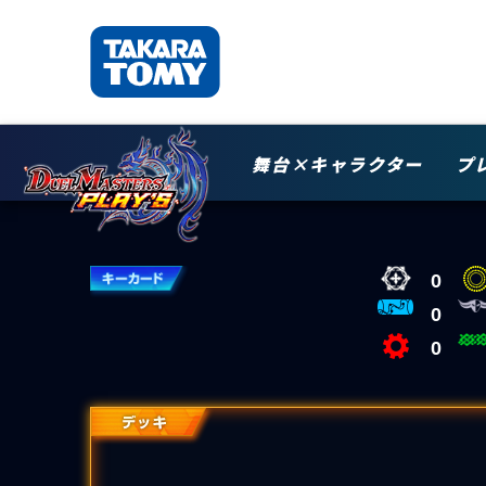
舞台×キャラクター
プ
0
0
0