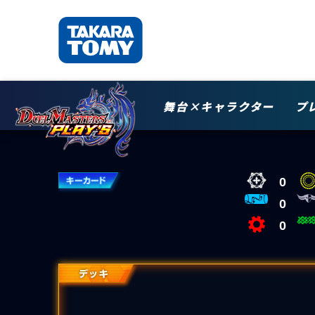
舞台×キャラクター
プ
0
0
0