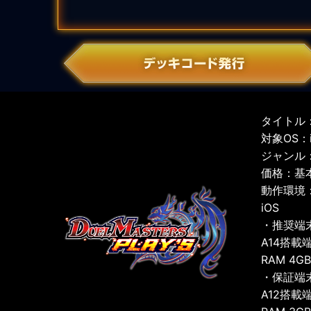
タイトル：
対象OS：iO
ジャンル
価格：基
動作環境
iOS
・推奨端
A14搭載
RAM 4G
・保証端
A12搭載