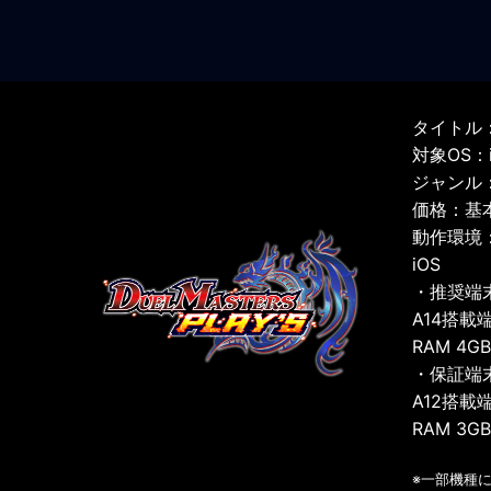
タイトル：
対象OS：iO
ジャンル
価格：基
動作環境
iOS
・推奨端
A14搭載
RAM 4G
・保証端
A12搭載
RAM 3G
※一部機種