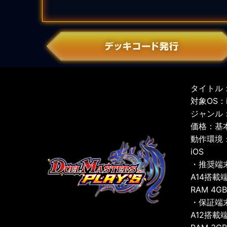
タイトル：
対象OS：iO
ジャンル
価格：基
動作環境
iOS
・推奨端
A14搭載
RAM 4G
・保証端
A12搭載