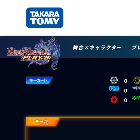
舞台×キャラクター
プ
0
0
0