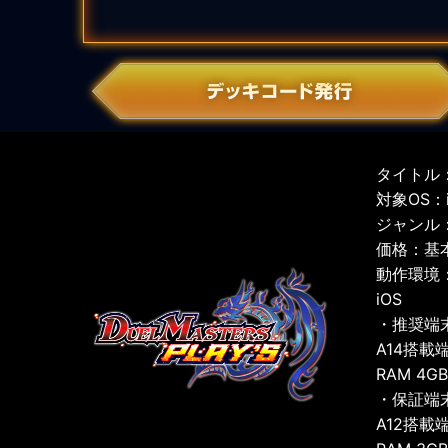
タイトル：
対象OS：iO
ジャンル
価格：基
動作環境
iOS
・推奨端
A14搭載
RAM 4G
・保証端
A12搭載