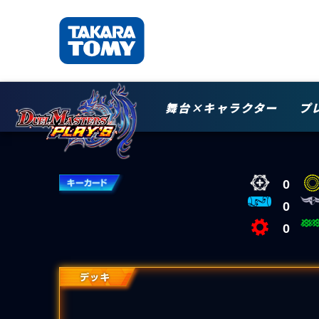
舞台×キャラクター
プ
0
0
0