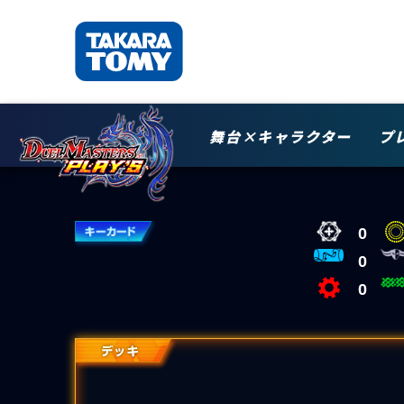
舞台×キャラクター
プ
0
0
0