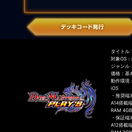
タイトル：
対象OS：iO
ジャンル
価格：基
動作環境
iOS
・推奨端
A14搭載
RAM 4G
・保証端
A12搭載