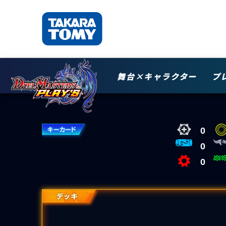
舞台×キャラクター
プ
0
0
0