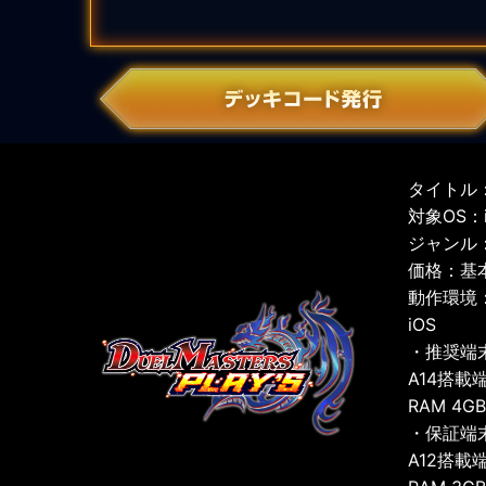
タイトル：
対象OS：iO
ジャンル
価格：基
動作環境
iOS
・推奨端
A14搭載
RAM 4G
・保証端
A12搭載