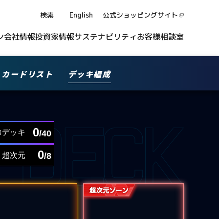
検索
English
公式ショッピング
サイト
ン
会社情報
投資家情報
サステナビリティ
お客様相談室
カードリスト
デッキ編成
0
デッキ
/40
0
超次元
/8