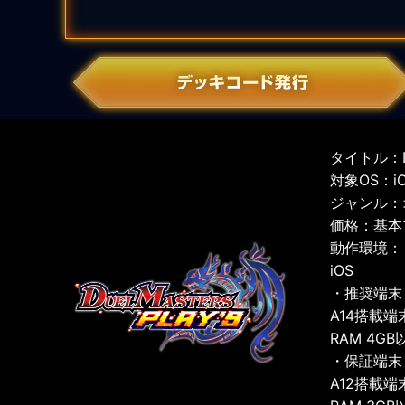
タイトル：D
対象OS：iOS
ジャンル：
価格：基本
動作環境：
iOS
・推奨端末
A14搭載端
RAM 4GB
・保証端末
A12搭載端