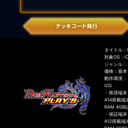
タイトル：D
対象OS：iOS
ジャンル：
価格：基本
動作環境：
iOS
・推奨端末
A14搭載端
RAM 4GB
・保証端末
A12搭載端