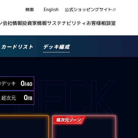
検索
English
公式ショッピング
サイト
ン
会社情報
投資家情報
サステナビリティ
お客様相談室
カードリスト
デッキ編成
0
デッキ
/40
0
超次元
/8