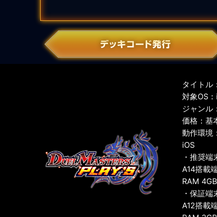
タイトル：
対象OS：iO
ジャンル
価格：基
動作環境
iOS
・推奨端
A14搭載
RAM 4G
・保証端
A12搭載