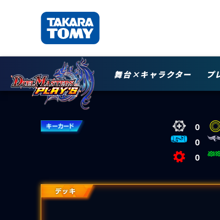
舞台×キャラクター
プ
0
0
0