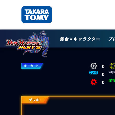
舞台×キャラクター
プ
0
0
0