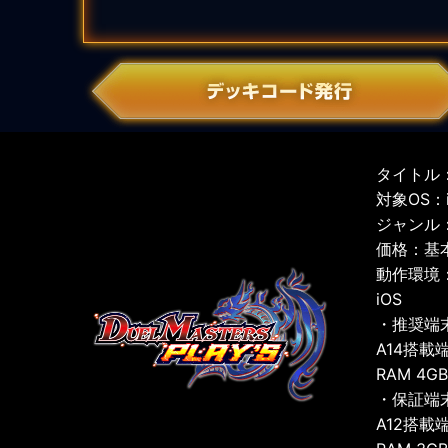
タイトル：
対象OS：iO
ジャンル
価格：基
動作環境
iOS
・推奨端
A14搭載
RAM 4G
・保証端
A12搭載