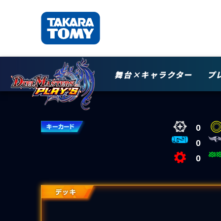
舞台×キャラクター
プ
0
0
0