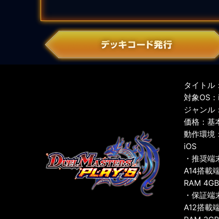
タイトル：
対象OS：iO
ジャンル
価格：基
動作環境
iOS
・推奨端
A14搭載
RAM 4G
・保証端
A12搭載