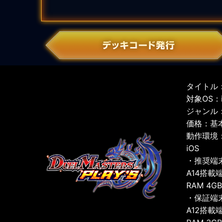
タイトル：
対象OS：iO
ジャンル
価格：基
動作環境
iOS
・推奨端
A14搭載
RAM 4G
・保証端
A12搭載