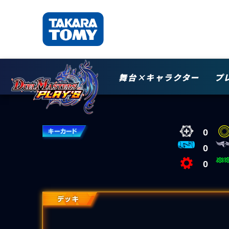
舞台×キャラクター
プ
0
0
0