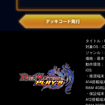
タイトル：D
対象OS：iOS
ジャンル：
価格：基本
動作環境：
iOS
・推奨端末
A14搭載端
RAM 4GB
・保証端末
A12搭載端