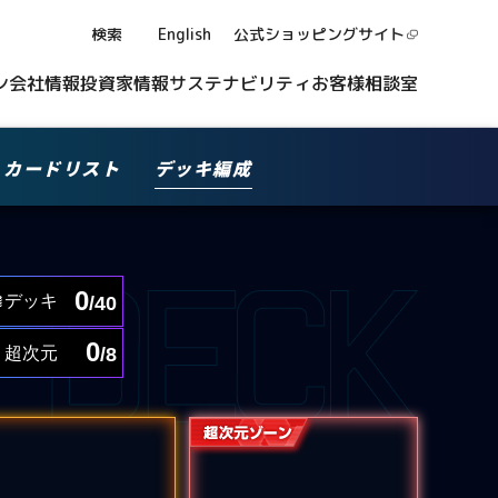
検索
English
公式ショッピング
サイト
ン
会社情報
投資家情報
サステナビリティ
お客様相談室
カードリスト
デッキ編成
0
デッキ
/40
0
超次元
/8