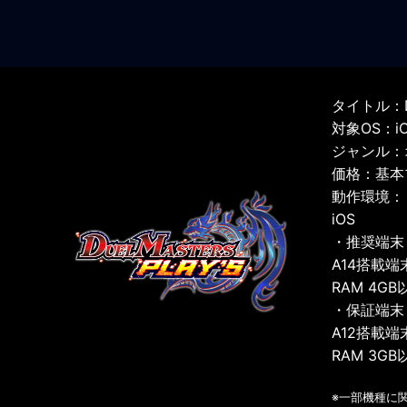
タイトル：D
対象OS：iOS
ジャンル：
価格：基本
動作環境：
iOS
・推奨端末
A14搭載端
RAM 4GB
・保証端末
A12搭載端
RAM 3GB
※一部機種に