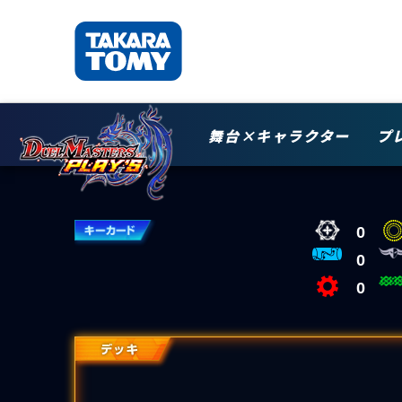
舞台×キャラクター
プ
0
0
0