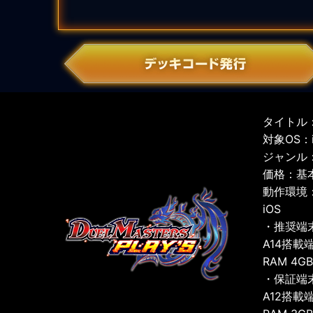
タイトル：
対象OS：iO
ジャンル
価格：基
動作環境
iOS
・推奨端
A14搭載
RAM 4G
・保証端
A12搭載