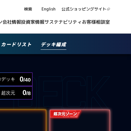
検索
English
公式ショッピング
サイト
ン
会社情報
投資家情報
サステナビリティ
お客様相談室
カードリスト
デッキ編成
0
デッキ
/40
0
超次元
/8