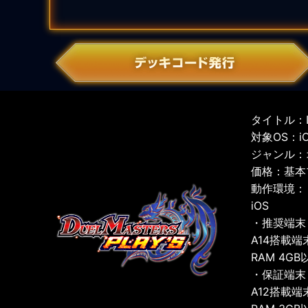
タイトル：D
対象OS：iOS
ジャンル：
価格：基本
動作環境：
iOS
・推奨端末
A14搭載端
RAM 4GB
・保証端末
A12搭載端