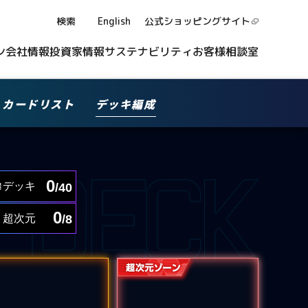
検索
English
公式ショッピング
サイト
ン
会社情報
投資家情報
サステナビリティ
お客様相談室
カードリスト
デッキ編成
0
デッキ
/40
0
超次元
/8