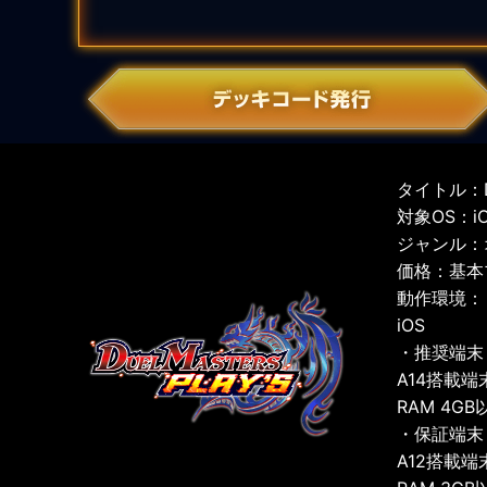
タイトル：D
対象OS：iOS
ジャンル：
価格：基本
動作環境：
iOS
・推奨端末
A14搭載端
RAM 4GB
・保証端末
A12搭載端