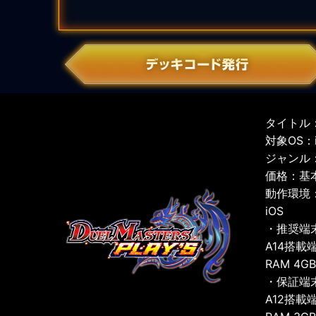
タイトル：
対象OS：iO
ジャンル
価格：基
動作環境
iOS
・推奨端
A14搭載
RAM 4G
・保証端
A12搭載