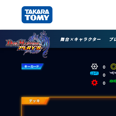
舞台×キャラクター
プ
0
0
0