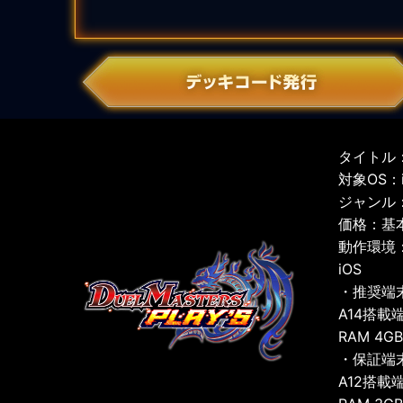
タイトル：
対象OS：iO
ジャンル
価格：基
動作環境
iOS
・推奨端
A14搭載
RAM 4G
・保証端
A12搭載