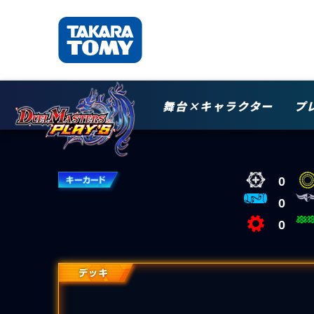
舞台×キャラクター
プ
0
0
0