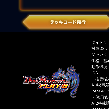
タイトル：
対象OS：iO
ジャンル
価格：基
動作環境
iOS
・推奨端
A14搭載
RAM 4G
・保証端
A12搭載