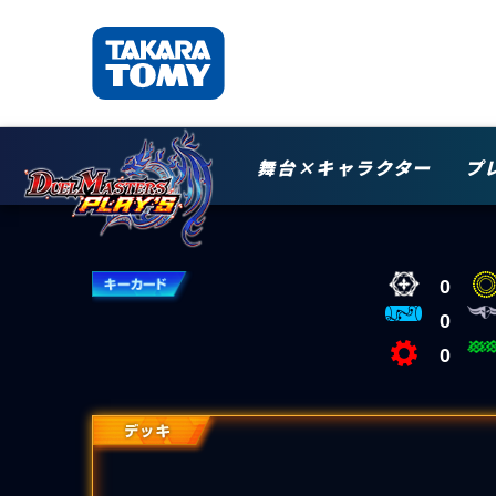
舞台×キャラクター
プ
0
0
0