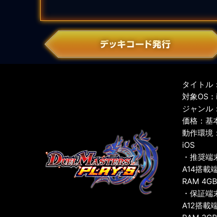
タイトル：
対象OS：iO
ジャンル
価格：基
動作環境
iOS
・推奨端
A14搭載
RAM 4G
・保証端
A12搭載