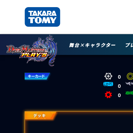
舞台×キャラクター
プ
0
0
0