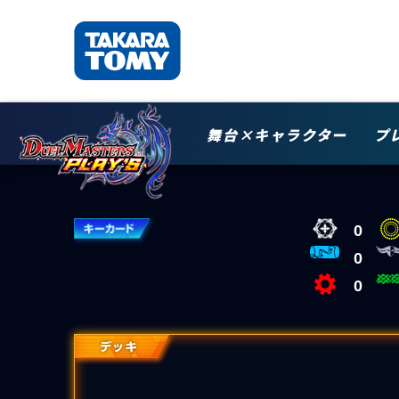
舞台×キャラクター
プ
0
0
0