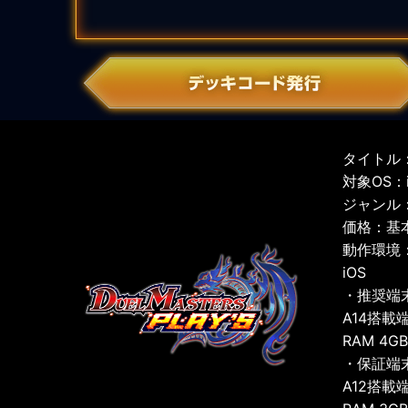
タイトル：
対象OS：iO
ジャンル
価格：基
動作環境
iOS
・推奨端
A14搭載
RAM 4G
・保証端
A12搭載