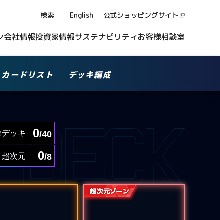
検索
English
公式ショッピング
サイト
ン
会社情報
投資家情報
サステナビリティ
お客様相談室
カードリスト
デッキ編成
0
デッキ
/40
0
超次元
/8