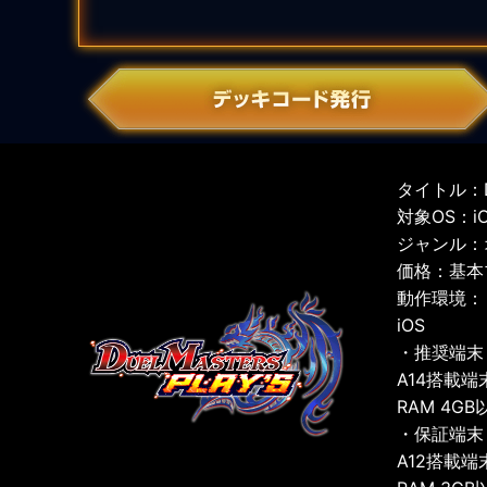
タイトル：D
対象OS：iOS
ジャンル：
価格：基本
動作環境：
iOS
・推奨端末
A14搭載端
RAM 4GB
・保証端末
A12搭載端