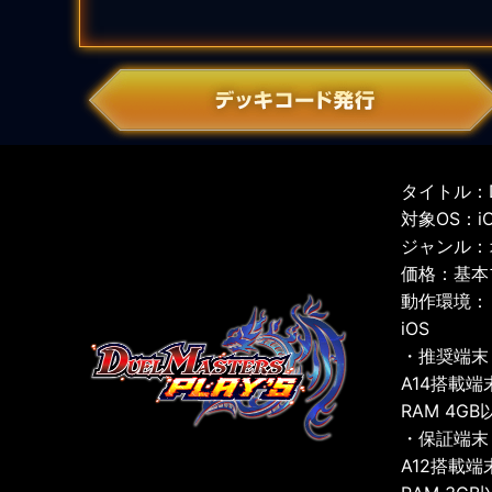
タイトル：D
対象OS：iOS
ジャンル：
価格：基本
動作環境：
iOS
・推奨端末
A14搭載端
RAM 4GB
・保証端末
A12搭載端