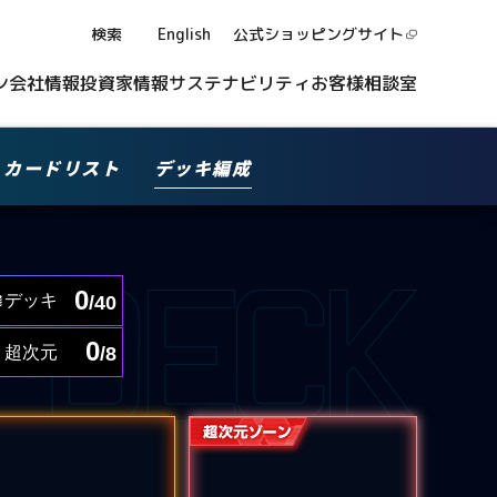
検索
English
公式ショッピング
サイト
ン
会社情報
投資家情報
サステナビリティ
お客様相談室
カードリスト
デッキ編成
0
デッキ
/40
0
超次元
/8