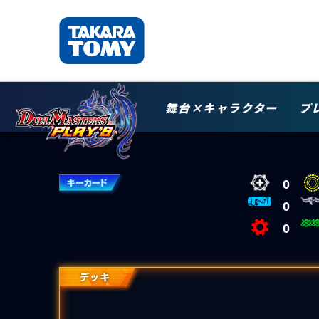
舞台×キャラクター
プ
0
0
0