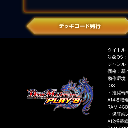
タイトル：
対象OS：iO
ジャンル
価格：基
動作環境
iOS
・推奨端
A14搭載
RAM 4G
・保証端
A12搭載