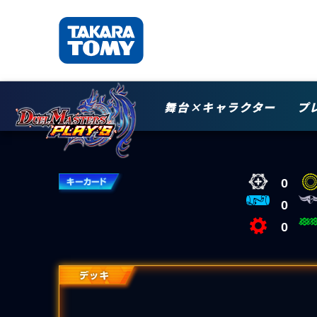
舞台×キャラクター
プ
0
0
0