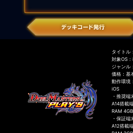
タイトル：
対象OS：iO
ジャンル
価格：基
動作環境
iOS
・推奨端
A14搭載
RAM 4G
・保証端
A12搭載