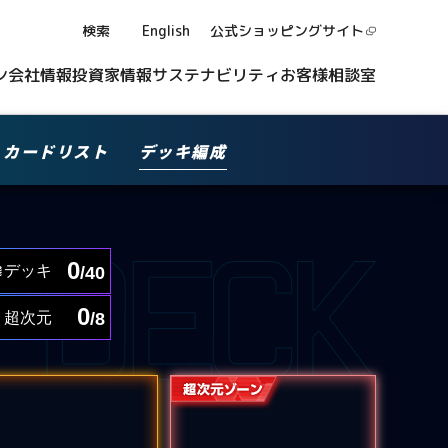
検索
English
公式ショッピング
サイト
ン
会社情報
投資家情報
サステナビリティ
お客様相談室
カードリスト
デッキ編成
0
デッキ
/40
0
超次元
/8