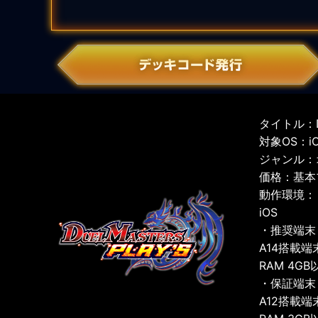
タイトル：D
対象OS：iOS
ジャンル：
価格：基本
動作環境：
iOS
・推奨端末
A14搭載端
RAM 4GB
・保証端末
A12搭載端