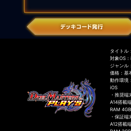
タイトル：
対象OS：iO
ジャンル
価格：基
動作環境
iOS
・推奨端
A14搭載
RAM 4G
・保証端
A12搭載