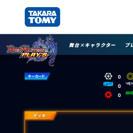
舞台×キャラクター
プ
0
0
0