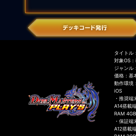
タイトル：
対象OS：iO
ジャンル
価格：基
動作環境
iOS
・推奨端
A14搭載
RAM 4G
・保証端
A12搭載