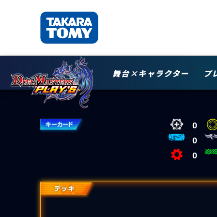
舞台×キャラクター
プ
0
0
0