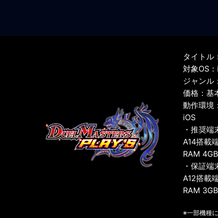
タイトル：
対象OS：iO
ジャンル
価格：基
動作環境
iOS
・推奨端
A14搭載
RAM 4G
・保証端
A12搭載
RAM 3G
※一部機種