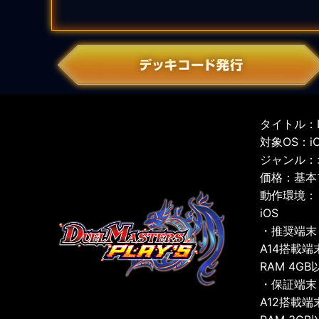
タイトル：D
対象OS：iOS
ジャンル：
価格：基本
動作環境：
iOS
・推奨端末
A14搭載端
RAM 4GB
・保証端末
A12搭載端