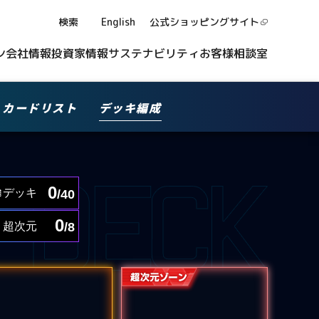
検索
English
公式ショッピング
サイト
ン
会社情報
投資家情報
サステナビリティ
お客様相談室
カードリスト
デッキ編成
0
デッキ
/40
0
超次元
/8