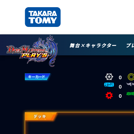
舞台×キャラクター
プ
0
0
0