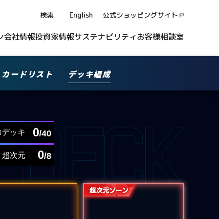
検索
English
公式ショッピング
サイト
ン
会社情報
投資家情報
サステナビリティ
お客様相談室
カードリスト
デッキ編成
0
デッキ
/40
0
超次元
/8