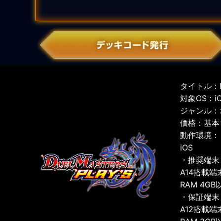
タイトル：D
対象OS：iOS
ジャンル：
価格：基本
動作環境：
iOS
・推奨端末
A14搭載端
RAM 4GB
・保証端末
A12搭載端