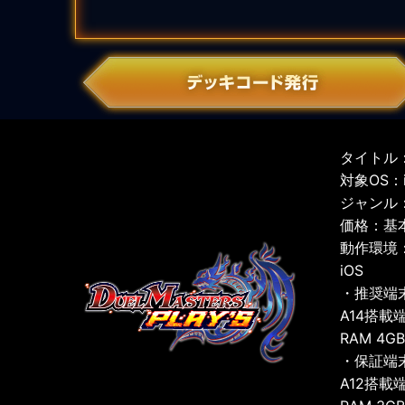
タイトル：
対象OS：iO
ジャンル
価格：基
動作環境
iOS
・推奨端
A14搭載
RAM 4G
・保証端
A12搭載