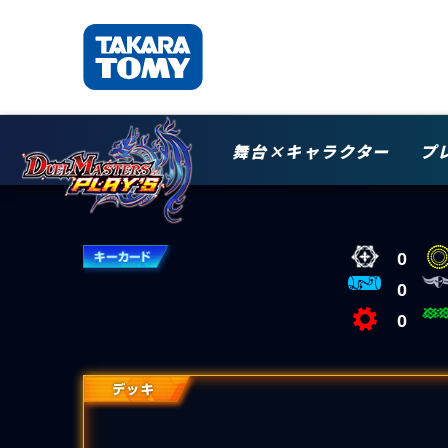
舞台×キャラクター
プ
0
0
0