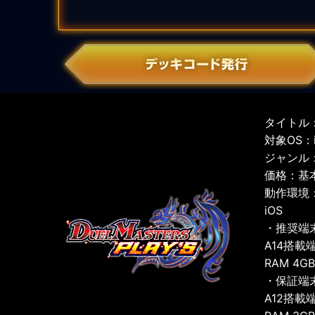
タイトル：
対象OS：iO
ジャンル
価格：基
動作環境
iOS
・推奨端
A14搭載
RAM 4G
・保証端
A12搭載