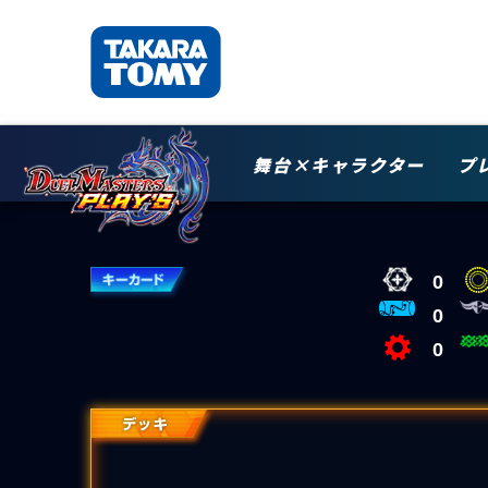
舞台×キャラクター
プ
0
0
0