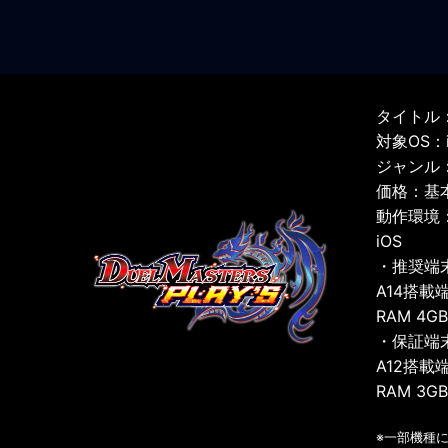
タイトル：
対象OS：iO
ジャンル
価格：基
動作環境
iOS
・推奨端
A14搭載
RAM 4G
・保証端
A12搭載
RAM 3G
※一部機種