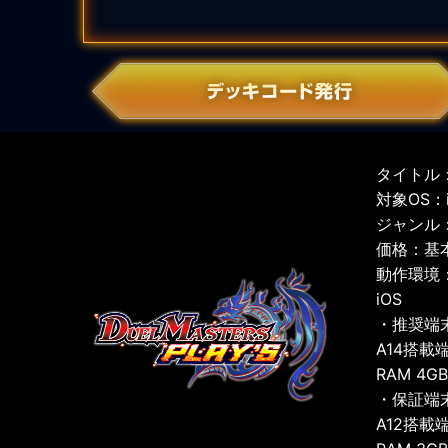
タイトル：
対象OS：iO
ジャンル
価格：基
動作環境
iOS
・推奨端
A14搭載
RAM 4G
・保証端
A12搭載