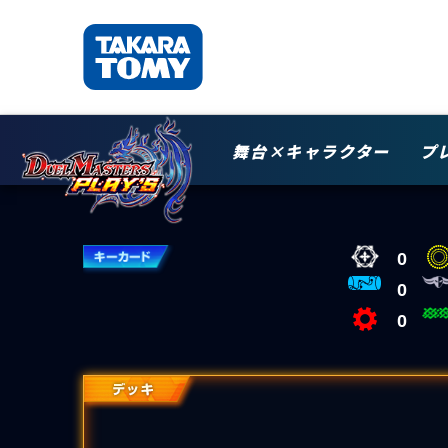
舞台×キャラクター
プ
0
0
0