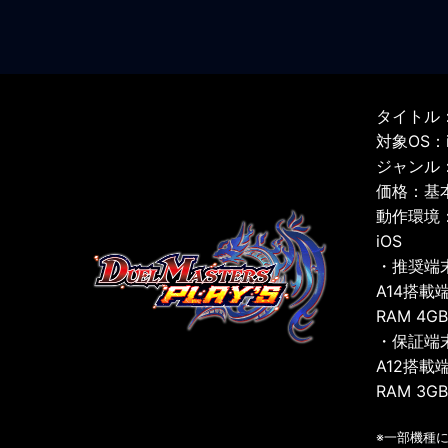
タイトル：
対象OS：iO
ジャンル
価格：基
動作環境
iOS
・推奨端
A14搭載
RAM 4G
・保証端
A12搭載
RAM 3G
※一部機種